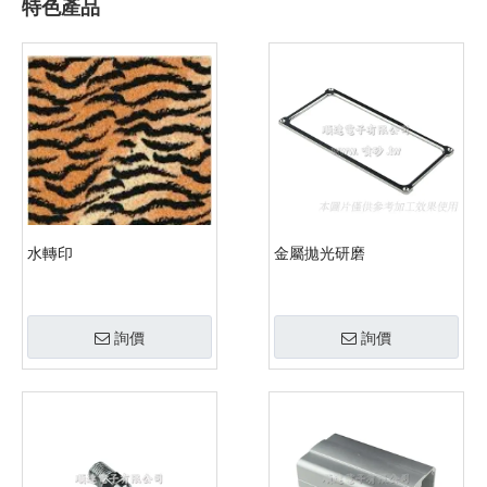
特色產品
水轉印
金屬拋光研磨
詢價
詢價