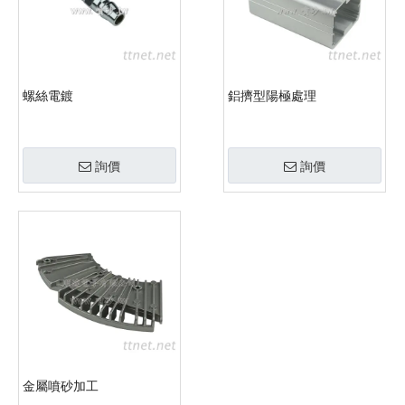
螺絲電鍍
鋁擠型陽極處理
詢價
詢價
金屬噴砂加工