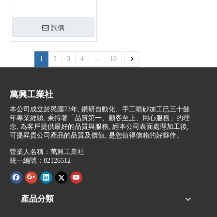
詢價
1
2
3
4
...
10
萬興工業社
本公司成立於民國73年, 鑽研自動化、手工噴砂加工已三十餘
年專業經驗, 秉持著「品質第一、顧客至上、用心服務」的理
念, 為客戶提供最好的品質與服務, 經本公司表面處理加工後,
可提昇貴公司產品的品質及價值, 是您值得信賴的好夥伴。
營業人名稱：萬興工業社
統一編號：82126512
產品分類